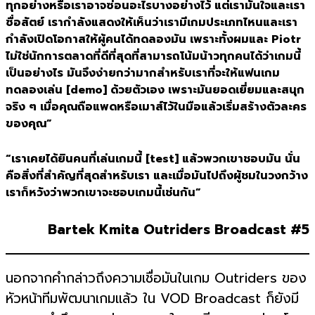
ทุกอย่างหรือเราอาจซ่อนอะไรบางอย่างไว้ แต่เรามั่นใจและเรา
ซื่อสัตย์ เรากำลังแสดงให้เห็นว่าเรามีเกมประเภทไหนและเรา
กำลังเปิดโอกาสให้ผู้คนได้ทดลองมัน เพราะทั้งผมและ Piotr
ไม่ใช่นักการตลาดที่ดีที่สุดที่สามารถโน้มน้าวทุกคนได้ว่าเกมนี้
เป็นอย่างไร มันจึงง่ายกว่ามากสำหรับเราที่จะให้แฟนเกม
ทดลองเล่น [demo] ด้วยตัวเอง เพราะมันยอดเยี่ยมและสนุก
จริง ๆ เมื่อคุณถือแพดหรือเมาส์ไว้ในมือแล้วเริ่มสร้างตัวละคร
ของคุณ”
“เราเคยได้ยินคนที่เล่นเกมนี้ [test] แล้วพวกเขาชอบมัน นั่น
คือสิ่งที่สำคัญที่สุดสำหรับเรา และเมื่อมันไปถึงผู้ชมในวงกว้าง
เราก็หวังว่าพวกเขาจะชอบเกมนี้เช่นกัน”
Bartek Kmita Outriders Broadcast #5
นอกจากคำกล่าวถึงความเชื่อมันในเกม Outriders ของ
หัวหน้าทีมพัฒนาเกมแล้ว ใน VOD Broadcast ก็ยังมี