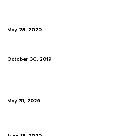
เลอโนโว เปิดตัวเกมมิ่งโน๊ตบุ๊ค Lenovo Legion 5 ใหม่ ยกระดับเกมมิ่งขึ้
ขั้นด้วยพลังประมวลผล AMD
May 28, 2020
Kojima สนใจทำเกม VR
October 30, 2019
ผู้อ่านมากที่สุด
Diablo 4 Season 14 : เมื่อ Blizzard ตัดสินใจทุบทิ้ง สิ่งที่ผู้เล่นใช้ชีวิตทั
ซั่นเพื่อล่ามัน
May 31, 2026
แนวทางการเล่น RO : อาชีพ Rune Knight สายพ่นไฟฟู่ ๆ สำหรับผู้เล่นใ
Ro Gravity