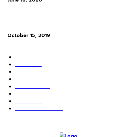
June 18, 2020
ผู้พัฒนาเกม Cyberpunk 2077 ให้ความเห็นว่า ระบบ Microtransactio
นั้นไร้สาระมาก
October 15, 2019
POPULAR CATEGORY
ข่าวเกมส์
1162
เกม PC
604
เกมส์ออนไลน์
80
เกมส์มือถือ
71
เกมส์คอนโซล
67
สกู๊ปพิเศษ
63
10 อันดับ
24
วางจอย ปล่อยเมาส์
23