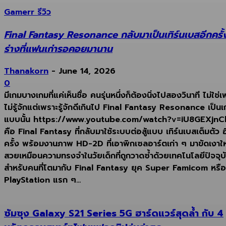
Gamerr รีวิว
Final Fantasy Resonance กลับมาเป็นเทิร์นเบสอีกครั้
ร่างที่แฟนเก่ารอคอยมานาน
Thanakorn
-
June 14, 2026
0
มีเกมบางเกมที่แค่เห็นชื่อ คนรุ่นหนึ่งก็ต้องนิ่งไปสองวินาที ไม่ใช่
ไม่รู้จักแต่เพราะรู้จักดีเกินไป Final Fantasy Resonance เป็น
แบบนั้น https://www.youtube.com/watch?v=iU8GEXjnCbY
คือ Final Fantasy ที่กลับมาใช้ระบบต่อสู้แบบ เทิร์นเบสเต็มตัว อ
ครั้ง พร้อมงานภาพ HD-2D ที่เอาพิกเซลอาร์ตเก่า ๆ มาขัดเงาใ
สวยเหมือนความทรงจำในวัยเด็กที่ถูกวาดซ้ำด้วยเทคโนโลยีปัจจุบ
สำหรับคนที่โตมากับ Final Fantasy ยุค Super Famicom หรือ
PlayStation แรก ๆ...
ซัมซุง Galaxy S21 Series 5G ฮาร์ดแวร์สุดล้ำ กับ 4