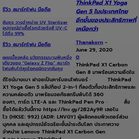
ThinkPad X1 Yoga
รีวิว สมาร์ทโฟน มือถือ
Gen 5 ในประเทศไทย
อีกขั้นของประสิทธิภาพที่
ซัมซุง วางจำหน่าย UV Sterilizer
เหนือกว่า
อุปกรณ์ฆ่าเชื้อโรคด้วยรังสี UV-C
ได้ถึง 99%
Thanakorn
-
รีวิว สมาร์ทโฟน มือถือ
June 29, 2020
0
เผยเบื้องหลัง นวัตกรรมบานพับหนึ่ง
เดียวของ “Galaxy Z Flip” สมาร์ท
ThinkPad X1 Carbon
โฟนพับได้สุดไอคอนิกจากซัมซุง
Gen 8 มาพร้อมความอึดใน
ดีไซน์บางเบา ฝาจอเป็นคาร์บอนไฟเบอร์ · ThinkPad
X1 Yoga Gen 5 แล็ปท็อป 2-in-1 ที่ลงตัวทั้งประสิทธิภาพและ
ความคล่องตัว มาพร้อมจอทัชสกรีนพับได้ 360
องศา, การ์ด LTE-A และ ThinkPad Pen Pro · สั่ง
ซื้อได้แล้ววันนี้ทาง https://lnv.gy/2B2Ay9R เลอโน
โว (HKSE: 992) (ADR: LNVGY) ผู้ผลิตคอมพิวเตอร์ส่วน
บุคคล และอุปกรณ์อัจฉริยะชั้นนำระดับโลก ประกาศวาง
จำหน่าย Lenovo ThinkPad X1 Carbon Gen