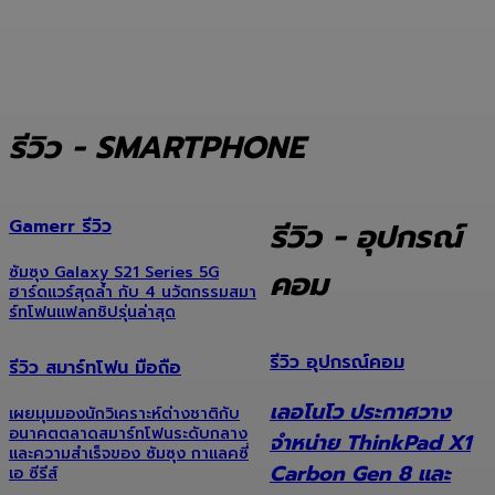
รีวิว - SMARTPHONE
Gamerr รีวิว
รีวิว - อุปกรณ์
ซัมซุง Galaxy S21 Series 5G
คอม
ฮาร์ดแวร์สุดล้ำ กับ 4 นวัตกรรมสมา
ร์ทโฟนแฟลกชิปรุ่นล่าสุด
รีวิว อุปกรณ์คอม
รีวิว สมาร์ทโฟน มือถือ
เลอโนโว ประกาศวาง
เผยมุมมองนักวิเคราะห์ต่างชาติกับ
อนาคตตลาดสมาร์ทโฟนระดับกลาง
จำหน่าย ThinkPad X1
และความสำเร็จของ ซัมซุง กาแลคซี่
Carbon Gen 8 และ
เอ ซีรีส์