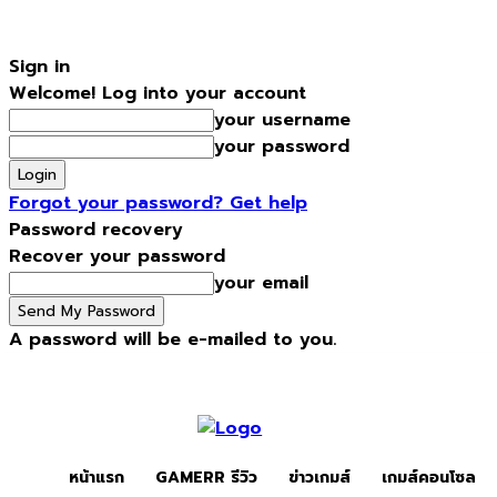
Sign in
Welcome! Log into your account
your username
your password
Forgot your password? Get help
Password recovery
Recover your password
your email
A password will be e-mailed to you.
Saturday, August 8, 2026
Sign in / Join
หน้าแรก
Gamerr รีว
หน้าแรก
GAMERR รีวิว
ข่าวเกมส์
เกมส์คอนโซล