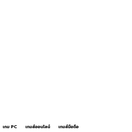
ิว
ข่าวเกมส์
เกมส์คอนโซล
เกม PC
เกมส์ออนไลน์
เกมส์มือถือ
เกม PC
เกมส์ออนไลน์
เกมส์มือถือ