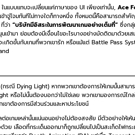
ในแบบแทบจะเปลี่ยนแค่ภาษาของ UI เพียงเท่านั้น,
Ace F
ข้าจู่โจมทันทีไม่ทางใดก็ทางหนึ่ง ทั้งหมดนี้คือสามารถสำ
ี่ว่า
“บริษัทมีอิสระในการพัฒนาเกมอย่างเต็มที่”
ซึ่งกล
สนุนเข้ามา ย่อมต้องมีเงื่อนไขอะไรบางอย่างมัดติดมาด้วยเส
จะเกิดขั้นกับเกมที่พวกเขารัก หรือแม้แต่ Battle Pass S
land
 (กรณี Dying Light) หากพวกเขาต้องการให้เกมนั้นสามารถสร
ight หรือไม่นั้นต้องบอกว่าไม่ใช่เลย พวกเขามองการณ์ไกล
วกเขาต้องการมีส่วนร่วมและหาประโยชน์
อเกมเหล่านั้นแน่นอนอย่างไม่ต้องสงสัย มีตัวอย่างให้เห้นม
ยวด้วย เลือดที่กระเด็นออกมาก็ถูกเปลี่ยนไปเป็นสะเก็ดไฟกร