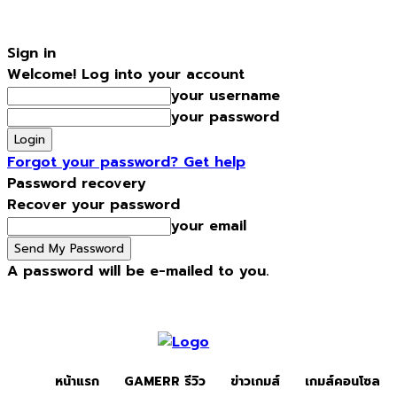
Sign in
Welcome! Log into your account
your username
your password
Forgot your password? Get help
Password recovery
Recover your password
your email
A password will be e-mailed to you.
Thursday, August 6, 2026
Sign in / Join
หน้าแรก
Gamerr รีว
หน้าแรก
GAMERR รีวิว
ข่าวเกมส์
เกมส์คอนโซล