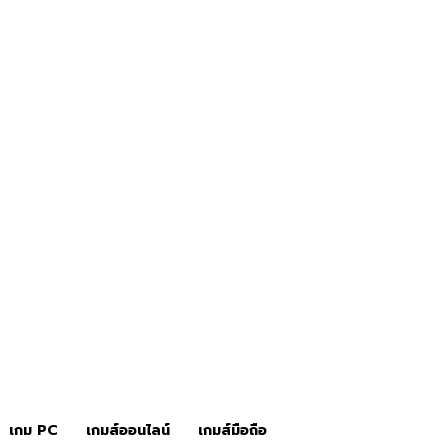
ิว
ข่าวเกมส์
เกมส์คอนโซล
เกม PC
เกมส์ออนไลน์
เกมส์มือถือ
เกม PC
เกมส์ออนไลน์
เกมส์มือถือ