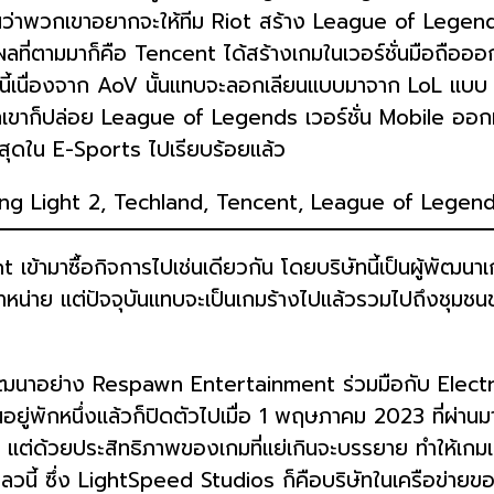
นอนว่าพวกเขาอยากจะให้ทีม Riot สร้าง League of Legen
อ ผลที่ตามมาก็คือ Tencent ได้สร้างเกมในเวอร์ชั่นมือถือออ
งนี้เนื่องจาก AoV นั้นแทบจะลอกเลียนแบบมาจาก LoL แบบ 1
กเขาก็ปล่อย League of Legends เวอร์ชั่น Mobile ออกมา
สุดใน E-Sports ไปเรียบร้อยแล้ว
ent เข้ามาซื้อกิจการไปเช่นเดียวกัน โดยบริษัทนี้เป็นผู้พั
ำหน่าย แต่ปัจจุบันแทบจะเป็นเกมร้างไปแล้วรวมไปถึงชุมชนข
ัฒนาอย่าง Respawn Entertainment ร่วมมือกับ Electron
เล่นกันอยู่พักหนึ่งแล้วก็ปิดตัวไปเมื่อ 1 พฤษภาคม 2023 ท
วยประสิทธิภาพของเกมที่แย่เกินจะบรรยาย ทำให้เกมเวอร์
วนี้ ซึ่ง LightSpeed Studios ก็คือบริษัทในเครือข่ายของ