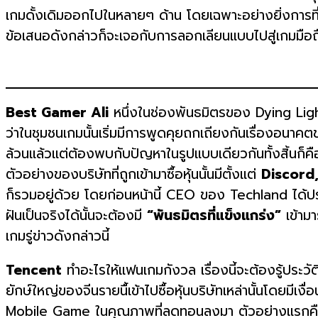
เกมดั้งเดิมออกไปในหลายๆ ด้าน โดยเฉพาะอย่างยิ่งการท
ข้อเสนอดังกล่าวก็จะเจอกับการลอกเลียนแบบไปสู่เกมมือถ
Best Gamer Ali
หนึ่งในช่องพันธมิตรของ Dying Light 
ว่าในชุมชนเกมนั้นเริ่มมีการพูดคุยถกเถียงกันเรื่องอนาคต
ล้วนแล้วแต่ต้องพบกับปัญหาในรูปแบบเดียวกันทั้งสิ้นก็คื
ตัวอย่างของบริษัทที่ถูกเข้ามาซื้อหุ้นนั้นมีตั้งแต่
Discord,
ก็รวมอยู่ด้วย โดยก่อนหน้านี้ CEO ของ Techland ได้ปร
ฝันเป็นจริงได้นั้นจะต้องมี
“พันธมิตรที่แข็งแกร่ง”
เข้ามา
เกมรู่ข่าวดังกล่าวนี้
Tencent
ทำอะไรให้แฟนเกมกังวล เรื่องนี้จะต้องรู้ประวั
ยักษ์ใหญ่ของจีนรายนื้เข้าไปซื้อหุ้นบริษัทเหล่านั้นโดยมี
Mobile Game ในคุณภาพที่ลดทอนลงมา ตัวอย่างแรกคื