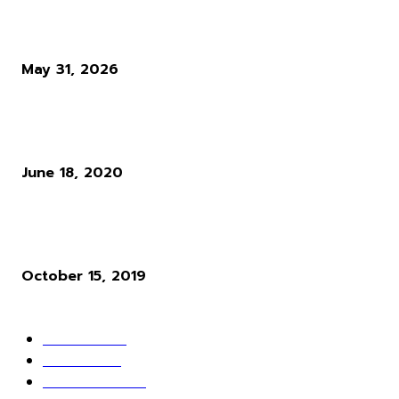
Diablo 4 Season 14 : เมื่อ Blizzard ตัดสินใจทุบทิ้ง สิ่งที่ผู้เล่นใช้ชีวิตทั
ซั่นเพื่อล่ามัน
May 31, 2026
แนวทางการเล่น RO : อาชีพ Rune Knight สายพ่นไฟฟู่ ๆ สำหรับผู้เล่นใ
Ro Gravity
June 18, 2020
ผู้พัฒนาเกม Cyberpunk 2077 ให้ความเห็นว่า ระบบ Microtransactio
นั้นไร้สาระมาก
October 15, 2019
POPULAR CATEGORY
ข่าวเกมส์
1162
เกม PC
604
เกมส์ออนไลน์
80