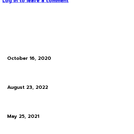
Log in to leave a comment
ข่าวอื่น ๆ
Cyberpunk 2077 Gang Series: Wraiths ความโกรธเกรี้ยวที่มาพร้อม
เขม่ารถ
October 16, 2020
Tower of Fantasy แจกรางวัลชดเชยหลังพบ Bugs รุนแรงในเกม
August 23, 2022
Dying Light Platinum Edition หลุดโผล่ใน MS Store ก่อนถูกถอด
May 25, 2021
ผู้อ่านมากที่สุด