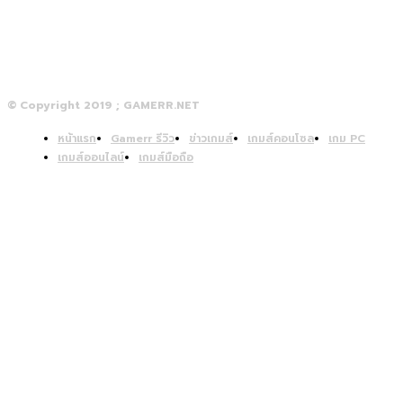
© Copyright 2019 ; GAMERR.NET
หน้าแรก
Gamerr รีวิว
ข่าวเกมส์
เกมส์คอนโซล
เกม PC
เกมส์ออนไลน์
เกมส์มือถือ