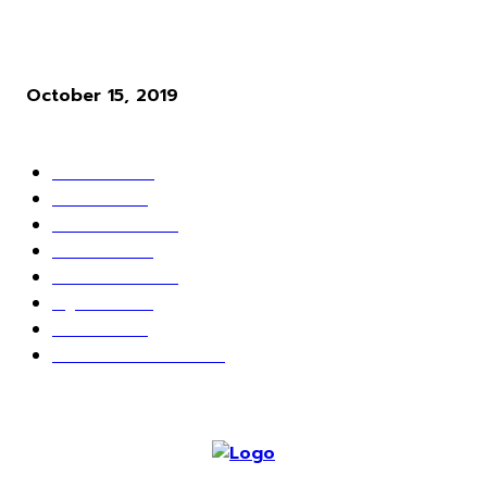
ผู้พัฒนาเกม Cyberpunk 2077 ให้ความเห็นว่า ระบบ Microtransactio
นั้นไร้สาระมาก
October 15, 2019
POPULAR CATEGORY
ข่าวเกมส์
1162
เกม PC
604
เกมส์ออนไลน์
80
เกมส์มือถือ
71
เกมส์คอนโซล
67
สกู๊ปพิเศษ
63
10 อันดับ
24
วางจอย ปล่อยเมาส์
23