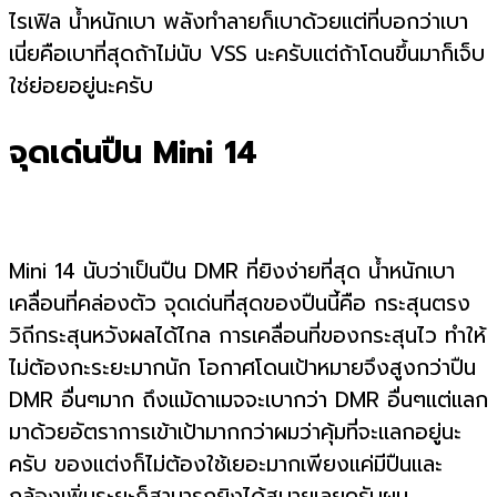
ไรเฟิล น้ำหนักเบา พลังทำลายก็เบาด้วยแต่ที่บอกว่าเบา
เนี่ยคือเบาที่สุดถ้าไม่นับ VSS นะครับแต่ถ้าโดนขึ้นมาก็เจ็บ
ใช่ย่อยอยู่นะครับ
จุดเด่นปืน Mini 14
Mini 14 นับว่าเป็นปืน DMR ที่ยิงง่ายที่สุด น้ำหนักเบา
เคลื่อนที่คล่องตัว จุดเด่นที่สุดของปืนนี้คือ กระสุนตรง
วิถีกระสุนหวังผลได้ไกล การเคลื่อนที่ของกระสุนไว ทำให้
ไม่ต้องกะระยะมากนัก โอกาศโดนเป้าหมายจึงสูงกว่าปืน
DMR อื่นๆมาก ถึงแม้ดาเมจจะเบากว่า DMR อื่นๆแต่แลก
มาด้วยอัตราการเข้าเป้ามากกว่าผมว่าคุ้มที่จะแลกอยู่นะ
ครับ ของแต่งก็ไม่ต้องใช้เยอะมากเพียงแค่มีปืนและ
กล้องเพิ่มระยะก็สามารถยิงได้สบายเลยครับผม