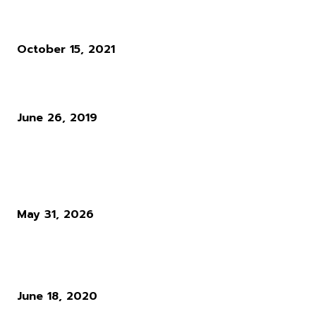
Destiny 2 ประกาศเพิ่มระดับความยากและโหมด 6 ผู้เล่น
October 15, 2021
SWORDSMAN ONLINE กระบี่เย้ยยุทธจักร OBT แล้ววันนี้ !
June 26, 2019
ผู้อ่านมากที่สุด
Diablo 4 Season 14 : เมื่อ Blizzard ตัดสินใจทุบทิ้ง สิ่งที่ผู้เล่นใช้ชีวิตทั
ซั่นเพื่อล่ามัน
May 31, 2026
แนวทางการเล่น RO : อาชีพ Rune Knight สายพ่นไฟฟู่ ๆ สำหรับผู้เล่นใ
Ro Gravity
June 18, 2020