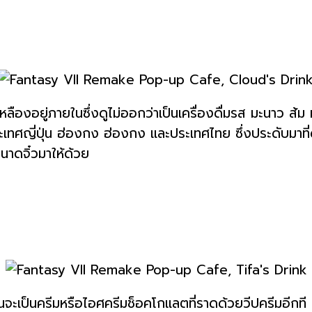
องอยู่ภายในซึ่งดูไม่ออกว่าเป็นเครื่องดื่มรส มะนาว ส้ม หร
 ในประเทศญี่ปุ่น ฮ่องกง ฮ่องกง และประเทศไทย ซึ่งประดับม
าดจิ๋วมาให้ด้วย
เหมือนจะเป็นครีมหรือไอศครีมช็อคโกแลตที่ราดด้วยวีปครีมอี