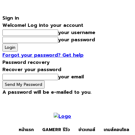
Sign in
Welcome! Log into your account
your username
your password
Forgot your password? Get help
Password recovery
Recover your password
your email
A password will be e-mailed to you.
Sunday, August 9, 2026
Sign in / Join
หน้าแรก
Gamerr รีวิว
หน้าแรก
GAMERR รีวิว
ข่าวเกมส์
เกมส์คอนโซล