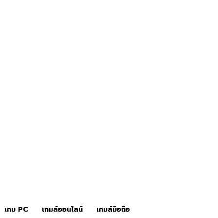
ข่าวเกมส์
เกมส์คอนโซล
เกม PC
เกมส์ออนไลน์
เกมส์มือถือ
เกม PC
เกมส์ออนไลน์
เกมส์มือถือ