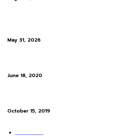
ผู้อ่านมากที่สุด
Diablo 4 Season 14 : เมื่อ Blizzard ตัดสินใจทุบทิ้ง สิ่งที่ผู้เล่นใช้ชีวิตทั
ซั่นเพื่อล่ามัน
May 31, 2026
แนวทางการเล่น RO : อาชีพ Rune Knight สายพ่นไฟฟู่ ๆ สำหรับผู้เล่นใ
Ro Gravity
June 18, 2020
ผู้พัฒนาเกม Cyberpunk 2077 ให้ความเห็นว่า ระบบ Microtransactio
นั้นไร้สาระมาก
October 15, 2019
POPULAR CATEGORY
ข่าวเกมส์
1162