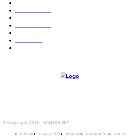
เกม PC
604
เกมส์ออนไลน์
80
เกมส์มือถือ
71
เกมส์คอนโซล
67
สกู๊ปพิเศษ
63
10 อันดับ
24
วางจอย ปล่อยเมาส์
23
© Copyright 2019 ; GAMERR.NET
หน้าแรก
Gamerr รีวิว
ข่าวเกมส์
เกมส์คอนโซล
เกม PC