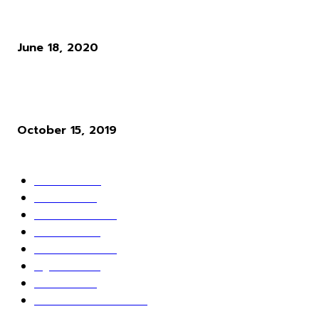
แนวทางการเล่น RO : อาชีพ Rune Knight สายพ่นไฟฟู่ ๆ สำหรับผู้เล่นใ
Ro Gravity
June 18, 2020
ผู้พัฒนาเกม Cyberpunk 2077 ให้ความเห็นว่า ระบบ Microtransactio
นั้นไร้สาระมาก
October 15, 2019
POPULAR CATEGORY
ข่าวเกมส์
1162
เกม PC
604
เกมส์ออนไลน์
80
เกมส์มือถือ
71
เกมส์คอนโซล
67
สกู๊ปพิเศษ
63
10 อันดับ
24
วางจอย ปล่อยเมาส์
23