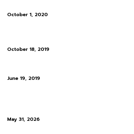
เบื้องต้น
October 1, 2020
Activision ยืนยัน Call of Duty: Modern Warfare จะไม่มี Season Pa
และ Loot Boxes แต่จะใช้ระบบ Battle Pass แทน
October 18, 2019
ทุกที่จะลุกเป็นไฟเมื่อ Audition มาอยู่บนมือถือแล้ววันนี้
June 19, 2019
ผู้อ่านมากที่สุด
Diablo 4 Season 14 : เมื่อ Blizzard ตัดสินใจทุบทิ้ง สิ่งที่ผู้เล่นใช้ชีวิตทั
ซั่นเพื่อล่ามัน
May 31, 2026