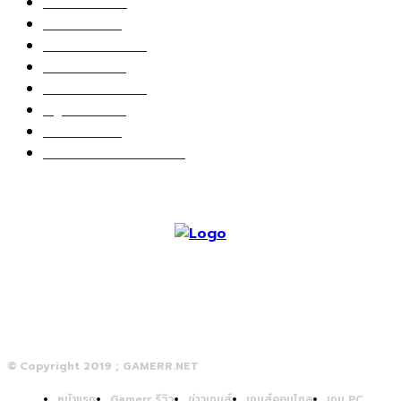
ข่าวเกมส์
1162
เกม PC
604
เกมส์ออนไลน์
80
เกมส์มือถือ
71
เกมส์คอนโซล
67
สกู๊ปพิเศษ
63
10 อันดับ
24
วางจอย ปล่อยเมาส์
23
© Copyright 2019 ; GAMERR.NET
หน้าแรก
Gamerr รีวิว
ข่าวเกมส์
เกมส์คอนโซล
เกม PC