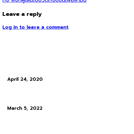
Leave a reply
Log in to leave a comment
ข่าวอื่น ๆ
NIP ผ่าตัดใหญ่รับศึก WePlay! Pushka
April 24, 2020
จริงหรือหลอก ผู้เล่น Elden Ring ฆ่า Hacker ได้ 22 ล้าน Rune
March 5, 2022
Dying Light 2 จะมีอาวุธให้ใช้กว่า 200 ชนิด