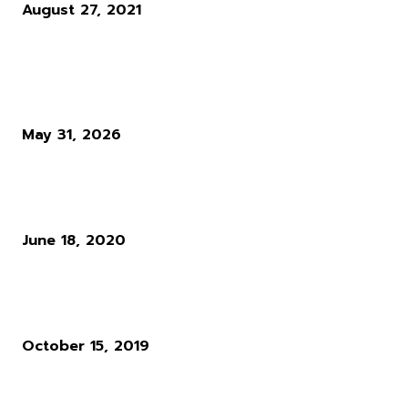
August 27, 2021
ผู้อ่านมากที่สุด
Diablo 4 Season 14 : เมื่อ Blizzard ตัดสินใจทุบทิ้ง สิ่งที่ผู้เล่นใช้ชีวิตทั
ซั่นเพื่อล่ามัน
May 31, 2026
แนวทางการเล่น RO : อาชีพ Rune Knight สายพ่นไฟฟู่ ๆ สำหรับผู้เล่นใ
Ro Gravity
June 18, 2020
ผู้พัฒนาเกม Cyberpunk 2077 ให้ความเห็นว่า ระบบ Microtransactio
นั้นไร้สาระมาก
October 15, 2019
POPULAR CATEGORY