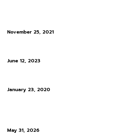
ข่าวอื่น ๆ
Battle.net ของ Call of Duty ถูก DDoS โจมตีช่วง XP คูณสอง
November 25, 2021
Still Wakes the Deep สิ่งลี้ลับบนแท่นขุดน้ำมันสุดสยอง
June 12, 2023
หรือในอนาคตวงการ Esports จะเต็มไปด้วยสปอนเซอร์สากล
January 23, 2020
ผู้อ่านมากที่สุด
Diablo 4 Season 14 : เมื่อ Blizzard ตัดสินใจทุบทิ้ง สิ่งที่ผู้เล่นใช้ชีวิตทั
ซั่นเพื่อล่ามัน
May 31, 2026