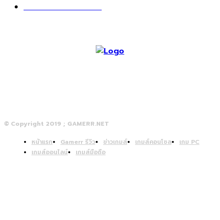
วางจอย ปล่อยเมาส์
23
© Copyright 2019 ; GAMERR.NET
หน้าแรก
Gamerr รีวิว
ข่าวเกมส์
เกมส์คอนโซล
เกม PC
เกมส์ออนไลน์
เกมส์มือถือ