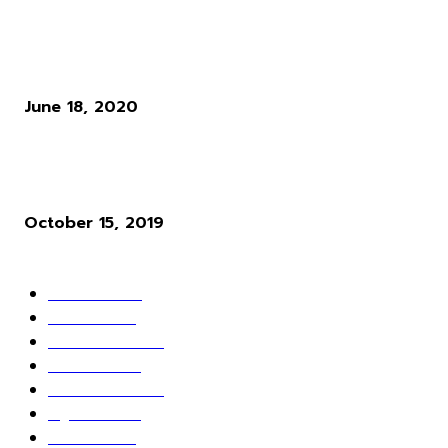
แนวทางการเล่น RO : อาชีพ Rune Knight สายพ่นไฟฟู่ ๆ สำหรับผู้เล่นใ
Ro Gravity
June 18, 2020
ผู้พัฒนาเกม Cyberpunk 2077 ให้ความเห็นว่า ระบบ Microtransactio
นั้นไร้สาระมาก
October 15, 2019
POPULAR CATEGORY
ข่าวเกมส์
1162
เกม PC
604
เกมส์ออนไลน์
80
เกมส์มือถือ
71
เกมส์คอนโซล
67
สกู๊ปพิเศษ
63
10 อันดับ
24