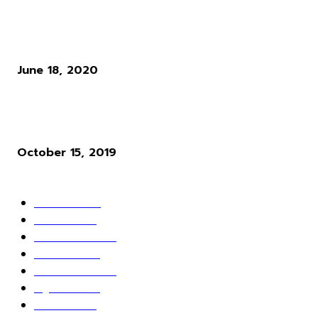
แนวทางการเล่น RO : อาชีพ Rune Knight สายพ่นไฟฟู่ ๆ สำหรับผู้เล่นใ
Ro Gravity
June 18, 2020
ผู้พัฒนาเกม Cyberpunk 2077 ให้ความเห็นว่า ระบบ Microtransactio
นั้นไร้สาระมาก
October 15, 2019
POPULAR CATEGORY
ข่าวเกมส์
1162
เกม PC
604
เกมส์ออนไลน์
80
เกมส์มือถือ
71
เกมส์คอนโซล
67
สกู๊ปพิเศษ
63
10 อันดับ
24