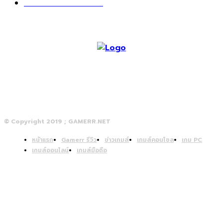
วางจอย ปล่อยเมาส์
23
© Copyright 2019 ; GAMERR.NET
หน้าแรก
Gamerr รีวิว
ข่าวเกมส์
เกมส์คอนโซล
เกม PC
เกมส์ออนไลน์
เกมส์มือถือ