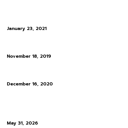
ข่าวอื่น ๆ
Diablo 2 Remake อยู่ภายใต้การดูแลของ Vicarious Visions เรียบร้อ
January 23, 2021
Google Stadia ใจปล้ำ! ยกเกมชั้นนำเพิ่มให้กับเหล่าเกมเมอร์เป็นสองเท่า!
November 18, 2019
CDPR ประชุมคณะกรรมการฉุกเฉินเหตุ Cyberpunk พบปัญหาเพียบ
December 16, 2020
ผู้อ่านมากที่สุด
Diablo 4 Season 14 : เมื่อ Blizzard ตัดสินใจทุบทิ้ง สิ่งที่ผู้เล่นใช้ชีวิตทั
ซั่นเพื่อล่ามัน
May 31, 2026