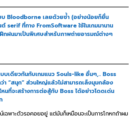
บ Bloodborne เลยด้วยซ้ำ (อย่างน้อยก็ยื่น
ต์ serif ที่ทาง FromSoftware ใช้ในเกมมานาน
การฝึกฝนมาเป็นพิเศษสำหรับภาพถ่ายอารมณ์ต่างๆ
แบบเดียวกันกับเกมแนว Souls-like อื่นๆ,.. Boss
ำว่า
“สนุก”
ส่วนใหญ่แล้วไม่สามารถเล็งมุมกล้อง
หนที่จะสร้างการต่อสู้กับ Boss ได้อย่าวโดดเด่น
าก
ลักษณ์เฉพาะตัวรอคอยอยู่ แต่มันก็เหมือนจะเป็นการโกหกถ้าผม