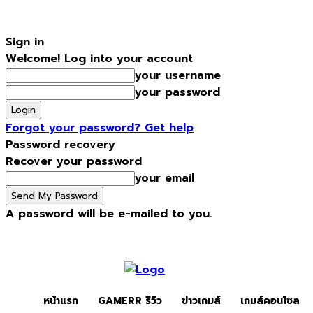
Sign in
Welcome! Log into your account
your username
your password
Forgot your password? Get help
Password recovery
Recover your password
your email
A password will be e-mailed to you.
Friday, August 7, 2026
Sign in / Join
หน้าแรก
Gamerr รีวิว
หน้าแรก
GAMERR รีวิว
ข่าวเกมส์
เกมส์คอนโซล