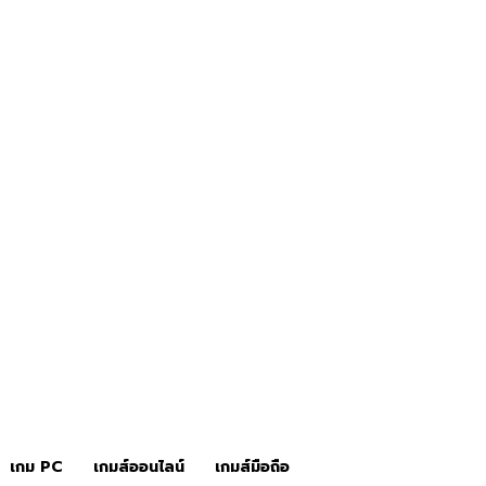
ข่าวเกมส์
เกมส์คอนโซล
เกม PC
เกมส์ออนไลน์
เกมส์มือถือ
เกม PC
เกมส์ออนไลน์
เกมส์มือถือ