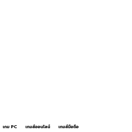
ข่าวเกมส์
เกมส์คอนโซล
เกม PC
เกมส์ออนไลน์
เกมส์มือถือ
เกม PC
เกมส์ออนไลน์
เกมส์มือถือ