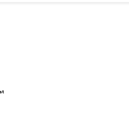
st
 West