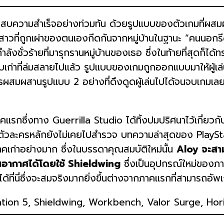
ความสำเร็จอย่างท่วมท้น ด้วยรูปแบบของตัวเกมที่ผสมผส
เด็กสาวที่ถูกเผ่าของตนเองกีดกันจากหมู่บ้านในฐานะ “คนน
วร้ายที่มารุกรานหมู่บ้านของเธอ ซึ่งในท้ายที่สุดก็ได้ทราบ
ก่าที่ล่มสลายไปแล้ว รูปแบบของเกมถูกออกแบบมาให้ผู้เล่
การผสมผสานรูปแบบ 2 อย่างที่ดึงดูดผู้เล่นไปได้จนจบเกมเล
่งทาง Guerrilla Studio ได้ทิ้งปมปริศนาไว้เกี่ยวกับผู
วละครหลักยังไม่เคยไปสำรวจ บทความล่าสุดของ PlayStation
ก่าอย่างมาก ซึ่งในบรรดาคุณสมบัติใหม่นั้น
Aloy จะสาม
นอากาศได้โดยใช้ Shieldwing
ซึ่งเป็นอุปกรณ์ใหม่ของภา
้ที่นี่ซึ่งจะสมจริงมากยิ่งขึ้นต่างจากภาคแรกที่สามารถอัพเ