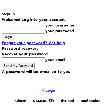
Sign in
Welcome! Log into your account
your username
your password
Forgot your password? Get help
Password recovery
Recover your password
your email
A password will be e-mailed to you.
Friday, August 7, 2026
Sign in / Join
หน้าแรก
Gamerr รีวิว
หน้าแรก
GAMERR รีวิว
ข่าวเกมส์
เกมส์คอนโซล