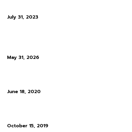
Final Fantasy XIV เตรียมเพิ่ม Mini-Games สไตล์ Fall Guys
July 31, 2023
ผู้อ่านมากที่สุด
Diablo 4 Season 14 : เมื่อ Blizzard ตัดสินใจทุบทิ้ง สิ่งที่ผู้เล่นใช้ชีวิตทั
ซั่นเพื่อล่ามัน
May 31, 2026
แนวทางการเล่น RO : อาชีพ Rune Knight สายพ่นไฟฟู่ ๆ สำหรับผู้เล่นใ
Ro Gravity
June 18, 2020
ผู้พัฒนาเกม Cyberpunk 2077 ให้ความเห็นว่า ระบบ Microtransactio
นั้นไร้สาระมาก
October 15, 2019