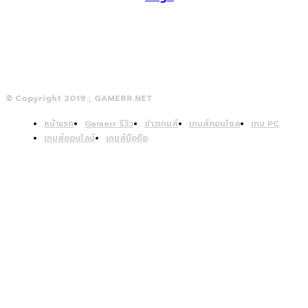
© Copyright 2019 ; GAMERR.NET
หน้าแรก
Gamerr รีวิว
ข่าวเกมส์
เกมส์คอนโซล
เกม PC
เกมส์ออนไลน์
เกมส์มือถือ