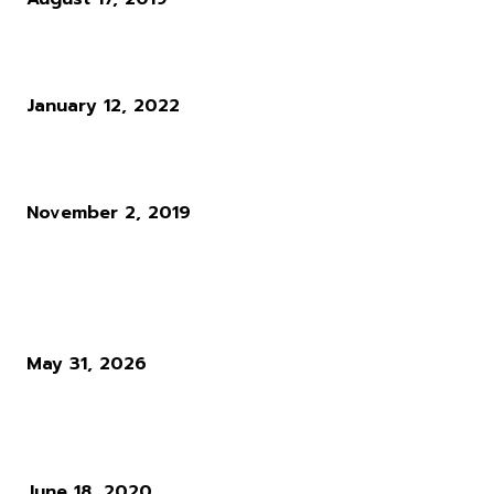
เล่น Shadow Warrior ให้จบสมบูรณ์ต้องใช้ 500 ชม.
January 12, 2022
เกม “ Paralives ” เครื่องมือสานฝันชีวิตในแบบที่คุณต้องการ!
November 2, 2019
ผู้อ่านมากที่สุด
Diablo 4 Season 14 : เมื่อ Blizzard ตัดสินใจทุบทิ้ง สิ่งที่ผู้เล่นใช้ชีวิตทั
ซั่นเพื่อล่ามัน
May 31, 2026
แนวทางการเล่น RO : อาชีพ Rune Knight สายพ่นไฟฟู่ ๆ สำหรับผู้เล่นใ
Ro Gravity
June 18, 2020