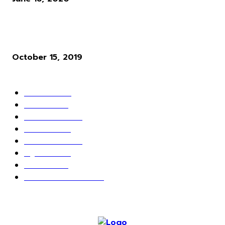
ผู้พัฒนาเกม Cyberpunk 2077 ให้ความเห็นว่า ระบบ Microtransactio
นั้นไร้สาระมาก
October 15, 2019
POPULAR CATEGORY
ข่าวเกมส์
1162
เกม PC
604
เกมส์ออนไลน์
80
เกมส์มือถือ
71
เกมส์คอนโซล
67
สกู๊ปพิเศษ
63
10 อันดับ
24
วางจอย ปล่อยเมาส์
23