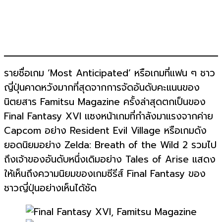
รายชื่อเกม ‘Most Anticipated’ หรือเกมที่แฟน ๆ ชาว
ญี่ปุ่นคาดหวังมากที่สุดจากการจัดอันดับคะแนนของ
นิตยสาร Famitsu Magazine ครั้งล่าสุดตกเป็นของ
Final Fantasy XVI แซงหน้าเกมที่กำลังมาแรงจากค่าย
Capcom อย่าง Resident Evil Village หรือเกมดัง
ยอดนิยมอย่าง Zelda: Breath of the Wild 2 รวมไป
ถึงเจ้าของอันดับหนึ่งเดิมอย่าง Tales of Arise แสดง
ให้เห็นถึงความนิยมของเกมซีรีส์ Final Fantasy ของ
ชาวญี่ปุ่นอย่างเห็นได้ชัด