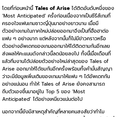
โดยที่ก่อนหน้านี้
Tales of Arise
ได้ติดอันดับหนึ่งของ
‘Most Anticipated’ ครั้งก่อนเนื่องจากเป็นซีรีส์เกมที่
ครองใจแฟนเกมชาวญี่ปุ่นมาอย่างยาวนาน เมื่อมี
ตัวอย่างเกมในภาคใหม่ปล่อยออกมาจึงเป็นที่ฮือฮาต่อ
แฟน ๆ อย่างมาก แต่หลังจากนั้นก็ไม่มีข่าวคราวหรือ
ตัวอย่างอัพเดทของเกมออกมาให้ได้ติดตามกันอีกเลย
ส่งผลให้คะแนนดังกล่าวนี้ลดน้อยลงไป ทั้งนี้เมื่อเดือนที่
แล้วทีมงานได้ปล่อยตัวอย่างใหม่ล่าสุดของ Tales of
Arise ออกมาให้ได้ชมกันอีกครั้งพร้อมทั้งคำมั่นสัญญา
ว่าจะมีข้อมูลเพิ่มเติมของเกมมาให้แฟน ๆ ได้อัพเดทกัน
อย่างแน่นอน ทำให้ Tales of Arise ยังคงสามารถ
ถีบตัวเองขึ้นมาอยู่ใน Top 5 ของ ‘Most
Anticipated’ ได้อย่างเหนียวแน่นต่อไป
นอกจากนี้ยังมีสาเหตุสำคัญที่หลายคนสงสัยว่าทำไม