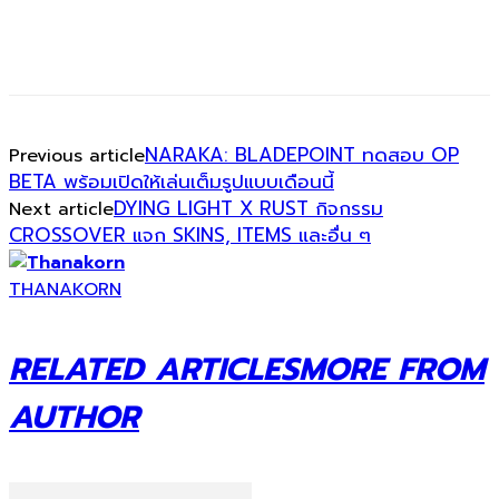
NARAKA: BLADEPOINT ทดสอบ OP
Previous article
BETA พร้อมเปิดให้เล่นเต็มรูปแบบเดือนนี้
DYING LIGHT X RUST กิจกรรม
Next article
CROSSOVER แจก SKINS, ITEMS และอื่น ๆ
THANAKORN
RELATED ARTICLES
MORE FROM
AUTHOR