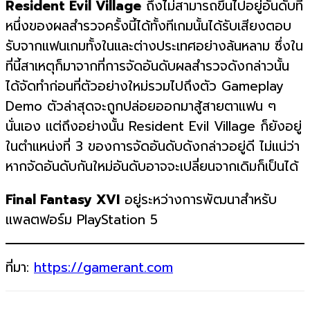
Resident Evil Village
ถึงไม่สามารถขึ้นไปอยู่อันดับที่
หนึ่งของผลสำรวจครั้งนี้ได้ทั้งทีเกมนั้นได้รับเสียงตอบ
รับจากแฟนเกมทั้งในและต่างประเทศอย่างล้นหลาม ซึ่งใน
ที่นี้สาเหตุก็มาจากที่การจัดอันดับผลสำรวจดังกล่าวนั้น
ได้จัดทำก่อนที่ตัวอย่างใหม่รวมไปถึงตัว Gameplay
Demo ตัวล่าสุดจะถูกปล่อยออกมาสู้สายตาแฟน ๆ
นั่นเอง แต่ถึงอย่างนั้น Resident Evil Village ก็ยังอยู่
ในตำแหน่งที่ 3 ของการจัดอันดับดังกล่าวอยู่ดี ไม่แน่ว่า
หากจัดอันดับกันใหม่อันดับอาจจะเปลี่ยนจากเดิมก็เป็นได้
Final Fantasy XVI
อยู่ระหว่างการพัฒนาสำหรับ
แพลตฟอร์ม PlayStation 5
ที่มา:
https://gamerant.com