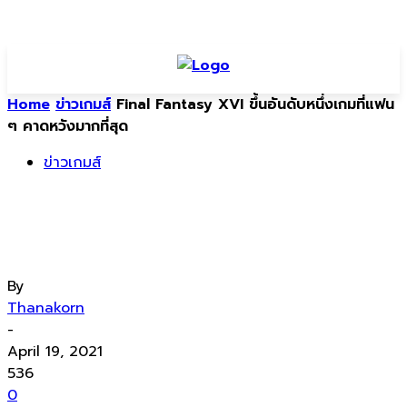
Home
ข่าวเกมส์
Final Fantasy XVI ขึ้นอันดับหนึ่งเกมที่แฟน
ๆ คาดหวังมากที่สุด
ข่าวเกมส์
Final Fantasy XVI ขึ้นอันดับหนึ่งเกมที่
แฟน ๆ คาดหวังมากที่สุด
By
Thanakorn
-
April 19, 2021
536
0