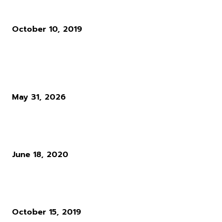
โคมไฟ BB (Bridge Baby) สุดหลอนใน Death Stranding
October 10, 2019
ผู้อ่านมากที่สุด
Diablo 4 Season 14 : เมื่อ Blizzard ตัดสินใจทุบทิ้ง สิ่งที่ผู้เล่นใช้ชีวิตทั
ซั่นเพื่อล่ามัน
May 31, 2026
แนวทางการเล่น RO : อาชีพ Rune Knight สายพ่นไฟฟู่ ๆ สำหรับผู้เล่นใ
Ro Gravity
June 18, 2020
ผู้พัฒนาเกม Cyberpunk 2077 ให้ความเห็นว่า ระบบ Microtransactio
นั้นไร้สาระมาก
October 15, 2019