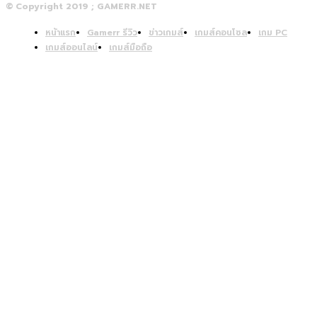
© Copyright 2019 ; GAMERR.NET
หน้าแรก
Gamerr รีวิว
ข่าวเกมส์
เกมส์คอนโซล
เกม PC
เกมส์ออนไลน์
เกมส์มือถือ