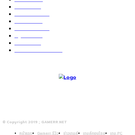
เกม PC
604
เกมส์ออนไลน์
80
เกมส์มือถือ
71
เกมส์คอนโซล
67
สกู๊ปพิเศษ
63
10 อันดับ
24
วางจอย ปล่อยเมาส์
23
© Copyright 2019 ; GAMERR.NET
หน้าแรก
Gamerr รีวิว
ข่าวเกมส์
เกมส์คอนโซล
เกม PC