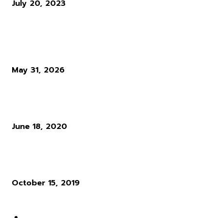
July 20, 2023
ผู้อ่านมากที่สุด
Diablo 4 Season 14 : เมื่อ Blizzard ตัดสินใจทุบทิ้ง สิ่งที่ผู้เล่นใช้ชีวิตทั
ซั่นเพื่อล่ามัน
May 31, 2026
แนวทางการเล่น RO : อาชีพ Rune Knight สายพ่นไฟฟู่ ๆ สำหรับผู้เล่นใ
Ro Gravity
June 18, 2020
ผู้พัฒนาเกม Cyberpunk 2077 ให้ความเห็นว่า ระบบ Microtransactio
นั้นไร้สาระมาก
October 15, 2019
POPULAR CATEGORY
ข่าวเกมส์
1162