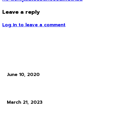
Leave a reply
Log in to leave a comment
ข่าวอื่น ๆ
ชำแหละธุรกิจค้าหินธาตุใน Ro Gravity รวยจริงหรือไม่?
June 10, 2020
เล่น Diablo 4 ได้ทั้งวันขณะที่ Blizzard ดูแลบ้านคุณ
March 21, 2023
PS Summer Sale 2023 เทศกาลลดราคาเกมของ Sony เริ่มแล้ว