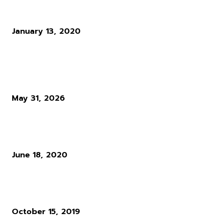
ปธ.โอลิมปิกเผย! กีฬาอีสปอร์ตมีลุ้นเข้าชิงเหรียญ
January 13, 2020
ผู้อ่านมากที่สุด
Diablo 4 Season 14 : เมื่อ Blizzard ตัดสินใจทุบทิ้ง สิ่งที่ผู้เล่นใช้ชีวิตทั
ซั่นเพื่อล่ามัน
May 31, 2026
แนวทางการเล่น RO : อาชีพ Rune Knight สายพ่นไฟฟู่ ๆ สำหรับผู้เล่นใ
Ro Gravity
June 18, 2020
ผู้พัฒนาเกม Cyberpunk 2077 ให้ความเห็นว่า ระบบ Microtransactio
นั้นไร้สาระมาก
October 15, 2019