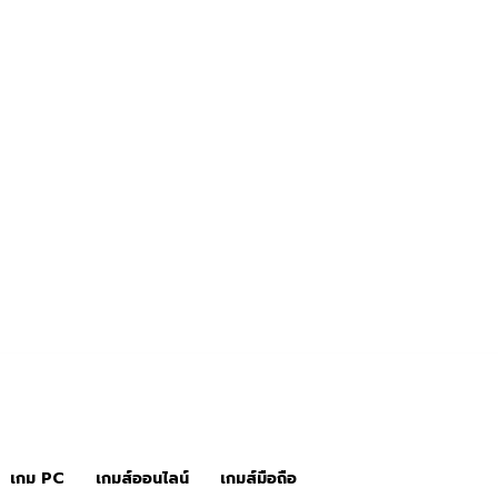
ิว
ข่าวเกมส์
เกมส์คอนโซล
เกม PC
เกมส์ออนไลน์
เกมส์มือถือ
เกม PC
เกมส์ออนไลน์
เกมส์มือถือ