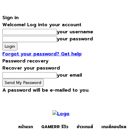
Sign in
Welcome! Log into your account
your username
your password
Forgot your password? Get help
Password recovery
Recover your password
your email
A password will be e-mailed to you.
Saturday, August 8, 2026
Sign in / Join
หน้าแรก
Gamerr รีว
หน้าแรก
GAMERR รีวิว
ข่าวเกมส์
เกมส์คอนโซล