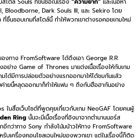
ตล์ Souls ที่ขึ้นชื่อในเรื่อง
“ความยาก”
และเนื้อหา
 II, Bloodborne, Dark Souls III, และ Sekiro โดย
่ชื่นชอบเกมที่สไตล์นี้ ทำให้พวกเขาต่างรอคอยเกมใหม่
ญ่ของทาง FromSoftware ได้ดึงเอา George R.R.
องดังอย่าง Game of Thrones มาแต่งเนื้อเรื่องให้กับเกม
เกมได้มีการปล่อยตัวอย่างแรกออกมาให้ได้ชมกันแล้ว
กมค่ายนี้หลุดออกมาก็ทำให้แฟน ๆ ถึงกับฮือฮากันอย่าง
os ในสื่อเว็บไซต์ที่พูดคุยเกี่ยวกับเกม NeoGAF โดยคนผู้
lden Ring
นั้นจะมีเนื้อเรื่องที่อิงมาจากตำนานนอร์ส
บอกอีกว่าทาง Sony กำลังโน้มน้าวให้ทาง FromSoftware
สำหรับเครื่องคอนโซลเจนใหม่ของพวกเขา แต่ในเรื่องนี้ก็ติด