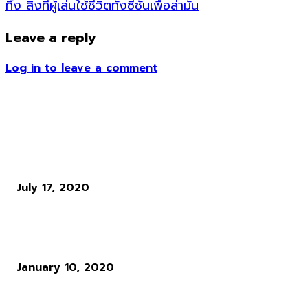
ทิ้ง สิ่งที่ผู้เล่นใช้ชีวิตทั้งซีซั่นเพื่อล่ามัน
Leave a reply
Log in to leave a comment
ข่าวอื่น ๆ
Cyberpunk 2077 ปล่อยภาพ NPC แบบเต็มตัวเรียกน้ำย่อยต่อเนื่อง
July 17, 2020
Temtem เกมจับ Monster แนว MMO ที่ได้แรงบันดาลใจมาจากเกม
Pokémon
January 10, 2020