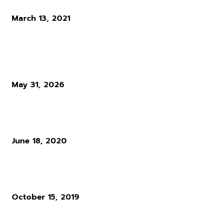
Warzone: Update ล่าสุดซอมบี้แพร่เชื้อไปที่คุก Zordaya แล้ว
March 13, 2021
ผู้อ่านมากที่สุด
Diablo 4 Season 14 : เมื่อ Blizzard ตัดสินใจทุบทิ้ง สิ่งที่ผู้เล่นใช้ชีวิตทั
ซั่นเพื่อล่ามัน
May 31, 2026
แนวทางการเล่น RO : อาชีพ Rune Knight สายพ่นไฟฟู่ ๆ สำหรับผู้เล่นใ
Ro Gravity
June 18, 2020
ผู้พัฒนาเกม Cyberpunk 2077 ให้ความเห็นว่า ระบบ Microtransactio
นั้นไร้สาระมาก
October 15, 2019
POPULAR CATEGORY