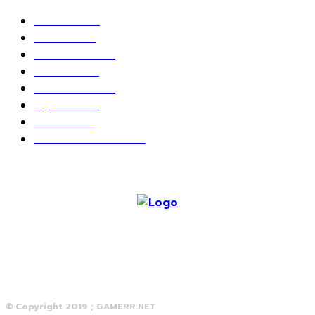
ข่าวเกมส์
1162
เกม PC
604
เกมส์ออนไลน์
80
เกมส์มือถือ
71
เกมส์คอนโซล
67
สกู๊ปพิเศษ
63
10 อันดับ
24
วางจอย ปล่อยเมาส์
23
© Copyright 2019 ; GAMERR.NET