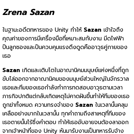
Zrena Sazan
ในฐานะอดีตทหารของ Unity ทำให้
Sazan
เข้าใจถึง
คุณค่าของการมีเครื่องมือที่เหมาะสมกับงาน มีดไฟฟ้า
ปืนลูกซองและปืนควบคุมแรงดึงดูดคืออาวุธคู่กายของ
เธอ
Sazan
เกิดและเติบโตในอาณานิคมมนุษย์แห่งหนึ่งที่ถูก
ขับไล่ออกจากอาณานิคมของมนุษย์ส่วนใหญ่ในจักรวาล
เธอและทีมของเธอกำลังทำการทดสอบอาวุธตามเวลา
ภารกิจปกติแต่กลับเกิดเหตุไม่คาดฝันขึ้นทำให้ทีมของเธอ
ถูกฆ่าทั้งหมด ความทรงจำของ
Sazan
ในเวลานั้นคลุม
เคลืออย่างมากในเวลานั้น ทุกคำถามถึงสาเหตุที่ทีมของ
เธอตายนั้นไร้ซึ่งคำตอบ ทำให้เธออับอายจนต้องลาออก
จากเจ้าหน้าที่ของ Unity หันมารับงานเป็นทหารรับจ้าง