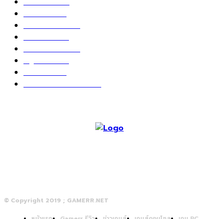
ข่าวเกมส์
1162
เกม PC
604
เกมส์ออนไลน์
80
เกมส์มือถือ
71
เกมส์คอนโซล
67
สกู๊ปพิเศษ
63
10 อันดับ
24
วางจอย ปล่อยเมาส์
23
© Copyright 2019 ; GAMERR.NET
หน้าแรก
Gamerr รีวิว
ข่าวเกมส์
เกมส์คอนโซล
เกม PC