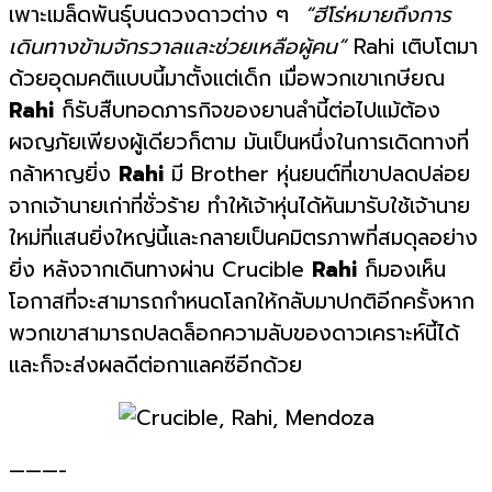
เพาะเมล็ดพันธุ์บนดวงดาวต่าง ๆ
“ฮีโร่หมายถึงการ
เดินทางข้ามจักรวาลและช่วยเหลือผู้คน”
Rahi เติบโตมา
ด้วยอุดมคติแบบนี้มาตั้งแต่เด็ก เมื่อพวกเขาเกษียณ
Rahi
ก็รับสืบทอดภารกิจของยานลำนี้ต่อไปแม้ต้อง
ผจญภัยเพียงผู้เดียวก็ตาม มันเป็นหนึ่งในการเดิดทางที่
กล้าหาญยิ่ง
Rahi
มี Brother หุ่นยนต์ที่เขาปลดปล่อย
จากเจ้านายเก่าที่ชั่วร้าย ทำให้เจ้าหุ่นได้หันมารับใช้เจ้านาย
ใหม่ที่แสนยิ่งใหญ่นี้และกลายเป็นคมิตรภาพที่สมดุลอย่าง
ยิ่ง หลังจากเดินทางผ่าน Crucible
Rahi
ก็มองเห็น
โอกาสที่จะสามารถกำหนดโลกให้กลับมาปกติอีกครั้งหาก
พวกเขาสามารถปลดล็อกความลับของดาวเคราะห์นี้ได้
และก็จะส่งผลดีต่อกาแลคซีอีกด้วย
———-