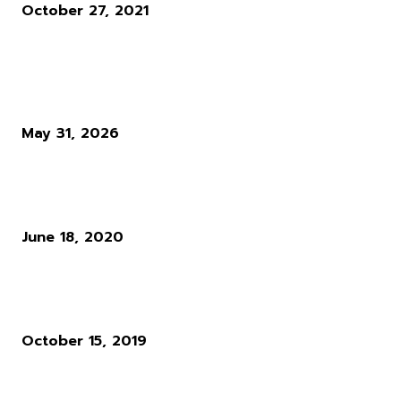
October 27, 2021
ผู้อ่านมากที่สุด
Diablo 4 Season 14 : เมื่อ Blizzard ตัดสินใจทุบทิ้ง สิ่งที่ผู้เล่นใช้ชีวิตทั
ซั่นเพื่อล่ามัน
May 31, 2026
แนวทางการเล่น RO : อาชีพ Rune Knight สายพ่นไฟฟู่ ๆ สำหรับผู้เล่นใ
Ro Gravity
June 18, 2020
ผู้พัฒนาเกม Cyberpunk 2077 ให้ความเห็นว่า ระบบ Microtransactio
นั้นไร้สาระมาก
October 15, 2019
POPULAR CATEGORY