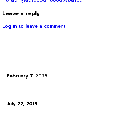
ทิ้ง สิ่งที่ผู้เล่นใช้ชีวิตทั้งซีซั่นเพื่อล่ามัน
Leave a reply
Log in to leave a comment
ข่าวอื่น ๆ
VDO เทียบ Hogwarts ในเกมกับภาพยนตร์ซีนต่อซีน
February 7, 2023
Top 10 Story : 10 อันดับ นักกีฬาอีสปอร์ตที่มีรายได้มากที่สุดในโลก !
July 22, 2019
Far Cry 6 ออกแพตช์ใหญ่แก้ Bug ต่างๆ ในเกมครั้งแรก