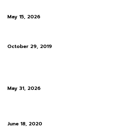
ข่าวหลุด GTA 6 Pre-Order ที่ทำให้แฟนเกมกลับมานับวันรออีกครั้ง
May 15, 2026
TNC ไร้พ่าย!! คว้าแชมป์ ESL ONE Hamburg 2019
October 29, 2019
ผู้อ่านมากที่สุด
Diablo 4 Season 14 : เมื่อ Blizzard ตัดสินใจทุบทิ้ง สิ่งที่ผู้เล่นใช้ชีวิตทั
ซั่นเพื่อล่ามัน
May 31, 2026
แนวทางการเล่น RO : อาชีพ Rune Knight สายพ่นไฟฟู่ ๆ สำหรับผู้เล่นใ
Ro Gravity
June 18, 2020