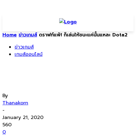
Home
ข่าวเกมส์
ดราฟท์แพ้! ก็เล่นให้ชนะแค่นั้นแหละ Dota2
ข่าวเกมส์
เกมส์ออนไลน์
ดราฟท์แพ้! ก็เล่นให้ชนะแค่นั้นแหละ
Dota2
By
Thanakorn
-
January 21, 2020
560
0