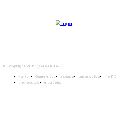
© Copyright 2019 ; GAMERR.NET
หน้าแรก
Gamerr รีวิว
ข่าวเกมส์
เกมส์คอนโซล
เกม PC
เกมส์ออนไลน์
เกมส์มือถือ