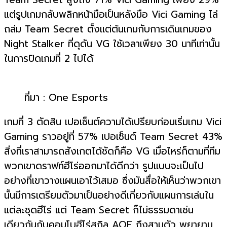
แต่รูปเกมกลับพลิกหน้ามือเป็นหลังมือ Vici Gaming ไล่
ถล่ม Team Secret ตั้งแต่ต้นเกมกับการเดินเกมของ
Night Stalker ที่ดุดัน VG ใช้เวลาเพียง 30 นาทีเท่านั้น
ในการปิดเกมที่ 2 ไปได้
ที่มา : One Esports
เกมที่ 3 ตัดสิน เปอเซ็นต์ความได้เปรียบก่อนเริ่มเกม Vici
Gaming ราวอยู่ที่ 57% เปอเซ็นต์ Team Secret 43%
สิ่งที่เราสามารถสังเกตได้ชัดก็คือ VG เมื่อไหร่ก็ตามที่ทีม
พวกเขาดราฟท์ฮีโร่ออกมาได้ดีกว่า รูปแบบจะเป็นไป
อย่างที่เขาวางแผนเอาไว้เสมอ ซึ่งมันสื่อให้เห็นว่าพวกเขา
นั้นมีการเตรียมตัวมาเป็นอย่างดีเกี่ยวกับแผนการเล่นใน
แต่ละชุดฮีโร่ แต่ Team Secret ก็ไม่ธรรมดาเช่น
เดียวกันกับคอมโบฮีโร่สกิล AOE ถึงสามตัว พยายาม