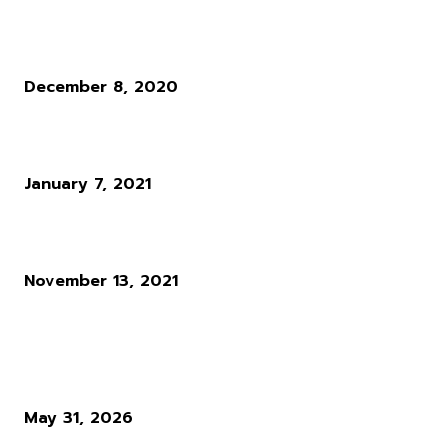
The Last of Us Part 2 กำลังนำโด่งในการโหวต GOTY บน Twitter
December 8, 2020
The Sinking City กลับสู้หน้าร้าน Steam อีกครั้งระหว่างต่อสู้ทางกฎห
January 7, 2021
เครื่องเล่น MHW: XR ความสมจริงที่มาพร้อมน้ำหนัก 8 กิโล
November 13, 2021
ผู้อ่านมากที่สุด
Diablo 4 Season 14 : เมื่อ Blizzard ตัดสินใจทุบทิ้ง สิ่งที่ผู้เล่นใช้ชีวิตทั
ซั่นเพื่อล่ามัน
May 31, 2026