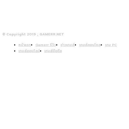
© Copyright 2019 ; GAMERR.NET
หน้าแรก
Gamerr รีวิว
ข่าวเกมส์
เกมส์คอนโซล
เกม PC
เกมส์ออนไลน์
เกมส์มือถือ