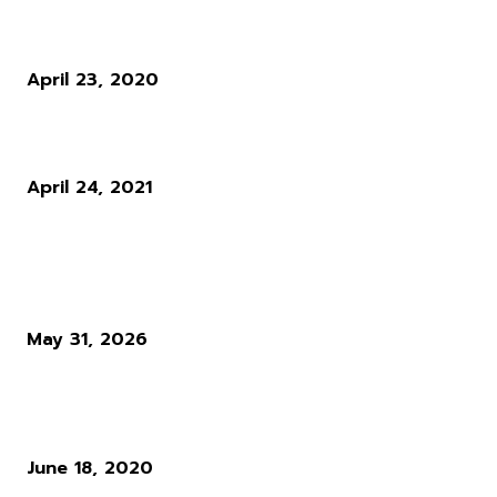
ดัดหลังคนโกง CoD: Warzone เตรียมจับ Cheaters ให้ไปเล่นกันเอง
April 23, 2020
Ragnarok X: Next Generation เปิดให้ร่วมทดสอบ Closed Beta แล้วว
April 24, 2021
ผู้อ่านมากที่สุด
Diablo 4 Season 14 : เมื่อ Blizzard ตัดสินใจทุบทิ้ง สิ่งที่ผู้เล่นใช้ชีวิตทั
ซั่นเพื่อล่ามัน
May 31, 2026
แนวทางการเล่น RO : อาชีพ Rune Knight สายพ่นไฟฟู่ ๆ สำหรับผู้เล่นใ
Ro Gravity
June 18, 2020