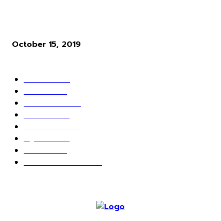
ผู้พัฒนาเกม Cyberpunk 2077 ให้ความเห็นว่า ระบบ Microtransactio
นั้นไร้สาระมาก
October 15, 2019
POPULAR CATEGORY
ข่าวเกมส์
1162
เกม PC
604
เกมส์ออนไลน์
80
เกมส์มือถือ
71
เกมส์คอนโซล
67
สกู๊ปพิเศษ
63
10 อันดับ
24
วางจอย ปล่อยเมาส์
23