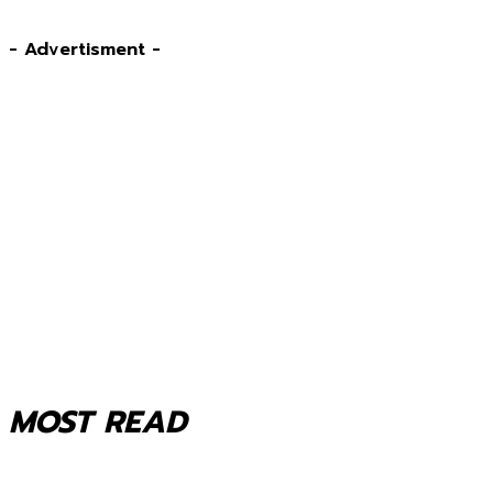
- Advertisment -
MOST READ