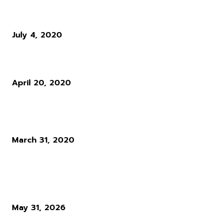
ยกเลิก EVO 2020 เนื่องจาก CEO ถูกตั้งข้อหาล่วงละเมิดทางเพศ
July 4, 2020
กลุ่ม Turks คือใครและมีหน้าที่ทำอะไรใน Final Fantasy VII Remake
April 20, 2020
Valorant เกม FPS-MOBA จากผู้สร้าง LoL เตรียมเปิด Closed Beta ฟ
เมษายนนี้
March 31, 2020
ผู้อ่านมากที่สุด
Diablo 4 Season 14 : เมื่อ Blizzard ตัดสินใจทุบทิ้ง สิ่งที่ผู้เล่นใช้ชีวิตทั
ซั่นเพื่อล่ามัน
May 31, 2026