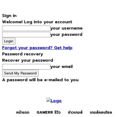
Sign in
Welcome! Log into your account
your username
your password
Forgot your password? Get help
Password recovery
Recover your password
your email
A password will be e-mailed to you.
Friday, August 7, 2026
Sign in / Join
หน้าแรก
Gamerr รีวิว
หน้าแรก
GAMERR รีวิว
ข่าวเกมส์
เกมส์คอนโซล