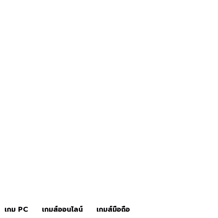
ข่าวเกมส์
เกมส์คอนโซล
เกม PC
เกมส์ออนไลน์
เกมส์มือถือ
เกม PC
เกมส์ออนไลน์
เกมส์มือถือ