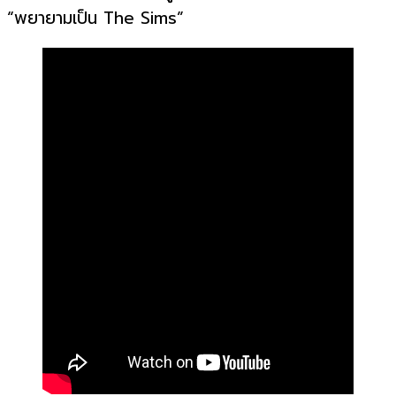
“พยายามเป็น The Sims”