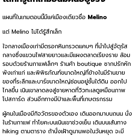
แผนที่ในเกมตอนนี้มีแค่เมืองเดียวชื่อ
Melino
แต่ Melino ไม่ได้รู้สึกเล็ก
ใจกลางเมืองเก่ามีตรอกหินกรวดแคบๆ ที่นำไปสู่จัตุรัส
กลางซึ่งแขวนไฟสายยาวและมีแผงตลาดเรียงราย ล้อม
รอบด้วยร้านกาแฟเล็กๆ ร้านค้า boutique ซากปรักหัก
พังเก่าแก่ และพิพิธภัณฑ์ขนาดใหญ่ที่ข้างในมีร้านขาย
ของที่ระลึกและบาร์ขนาดใหญ่ซ่อนอยู่ชั้นใต้ดิน ออกไป
ไกลขึ้น เนินเขาลาดลงสู่ชายหาดที่วิวทะเลดูเหมือนภาพ
โปสการ์ด ส่วนอีกทางมีป่าและพื้นที่เกษตรกรรม
ผู้คนในเมืองมีกิจวัตรของตัวเอง เดินออกมาบนถนน นั่ง
ในร้านกาแฟ ทำโยคะบนเนินเขาช่วงเย็น เดินบนเส้นทาง
hiking ตามตาราง ถ้านั่งเฝ้าดูนานพอในวันหยุด จะมี