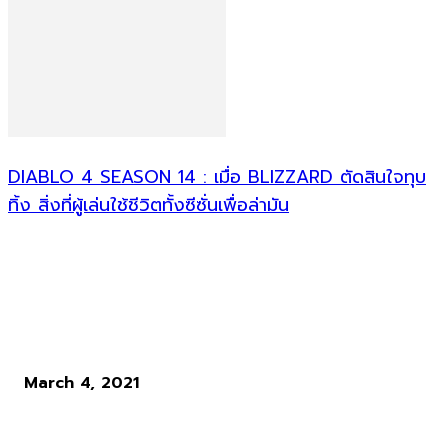
DIABLO 4 SEASON 14 : เมื่อ BLIZZARD ตัดสินใจทุบ
ทิ้ง สิ่งที่ผู้เล่นใช้ชีวิตทั้งซีซั่นเพื่อล่ามัน
ข่าวอื่น ๆ
ทำไม Bloodborne ถึงยืนเด่นท่ามกลางเกมตระกูล Souls ทั้งหมด
March 4, 2021
Ghost Recon Breakpoint กับความคืบหน้าล่าสุด