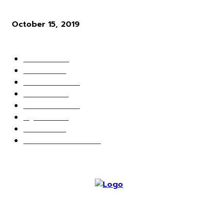
นั้นไร้สาระมาก
October 15, 2019
POPULAR CATEGORY
ข่าวเกมส์
1162
เกม PC
604
เกมส์ออนไลน์
80
เกมส์มือถือ
71
เกมส์คอนโซล
67
สกู๊ปพิเศษ
63
10 อันดับ
24
วางจอย ปล่อยเมาส์
23