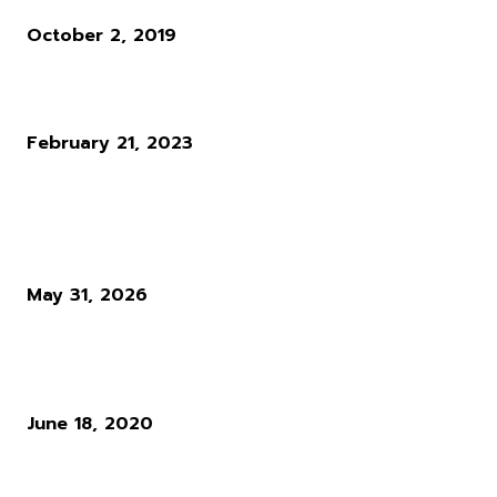
October 2, 2019
Terra Nil เกมสร้างโลกแบบ ‘ย้อนกลับ’ กำหนดวันจำหน่ายแล้ว
February 21, 2023
ผู้อ่านมากที่สุด
Diablo 4 Season 14 : เมื่อ Blizzard ตัดสินใจทุบทิ้ง สิ่งที่ผู้เล่นใช้ชีวิตทั
ซั่นเพื่อล่ามัน
May 31, 2026
แนวทางการเล่น RO : อาชีพ Rune Knight สายพ่นไฟฟู่ ๆ สำหรับผู้เล่นใ
Ro Gravity
June 18, 2020
ผู้พัฒนาเกม Cyberpunk 2077 ให้ความเห็นว่า ระบบ Microtransactio