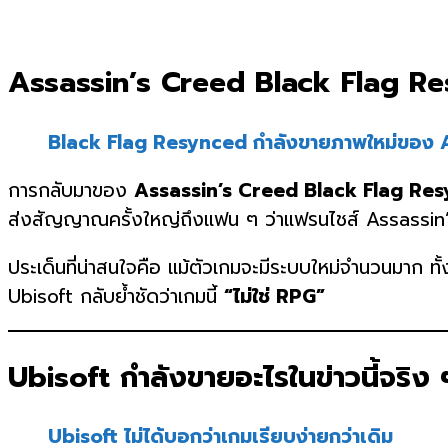
Assassin’s Creed Black Flag R
Black Flag Resynced กำลังขายภาพใหม่ของ Assa
การกลับมาของ
Assassin’s Creed Black Flag Re
ส่งสัญญาณครั้งใหญ่ถึงแฟน ๆ ว่าแฟรนไชส์ Assassi
ประเด็นที่น่าสนใจคือ แม้ตัวเกมจะมีระบบใหม่จำนวนมาก ทั้ง
Ubisoft กลับย้ำชัดว่าเกมนี้
“ไม่ใช่ RPG”
Ubisoft กำลังขายอะไรในข่าวนี้จริง 
Ubisoft ไม่ได้บอกว่าเกมเรียบง่ายกว่าเดิม