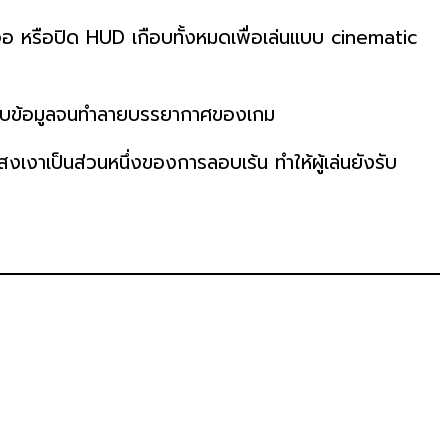
มจอ หรือปิด HUD เกือบทั้งหมดเพื่อเล่นแบบ cinematic
ือแถบข้อมูลจนทำลายบรรยากาศของเกม
เงาเป็นส่วนหนึ่งของการลอบเร้น ทำให้ผู้เล่นยังรับ