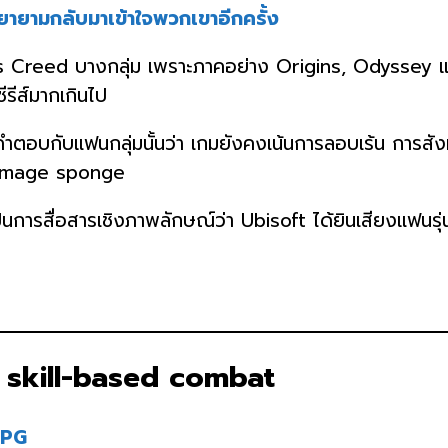
ยายามกลับมาเข้าใจพวกเขาอีกครั้ง
s Creed บางกลุ่ม เพราะภาคอย่าง Origins, Odyssey แล
รีส์มากเกินไป
ตอบกับแฟนกลุ่มนั้นว่า เกมยังคงเน้นการลอบเร้น การสังหา
 damage sponge
เป็นการสื่อสารเชิงภาพลักษณ์ว่า Ubisoft ได้ยินเสียงแฟน
สู่ skill-based combat
RPG