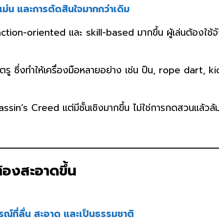
แม่น และการตัดสินใจมากกว่าเดิม
เป็น action-oriented และ skill-based มากขึ้น ผู้เล่นต้
ตรู ซึ่งทำให้เครื่องมือหลายอย่าง เช่น ปืน, rope dart, ki
ssin’s Creed แต่มีชั้นเชิงมากขึ้น ไม่ใช่การกดสวนแล้วล
ต้องสะอาดขึ้น
ณ์ที่ลื่น สะอาด และเป็นธรรมชาติ