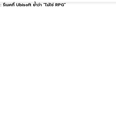
เมคที่ Ubisoft ย้ำว่า “ไม่ใช่ RPG”
รีเมคที่ Ubisoft ย้ำว่า “ไม่ใช่ RPG”