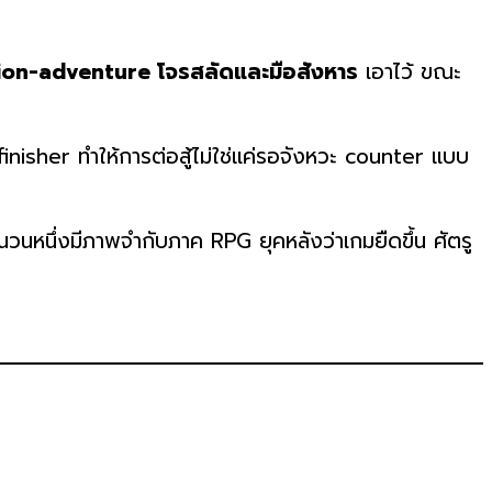
ion-adventure โจรสลัดและมือสังหาร
เอาไว้ ขณะ
inisher ทำให้การต่อสู้ไม่ใช่แค่รอจังหวะ counter แบบ
หนึ่งมีภาพจำกับภาค RPG ยุคหลังว่าเกมยืดขึ้น ศัตรู